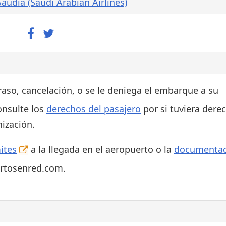
Saudia (Saudi Arabian Airlines)
traso, cancelación, o se le deniega el embarque a su
onsulte los
derechos del pasajero
por si tuviera dere
ización.
ites
a la llegada en el aeropuerto o la
documentac
ertosenred.com.