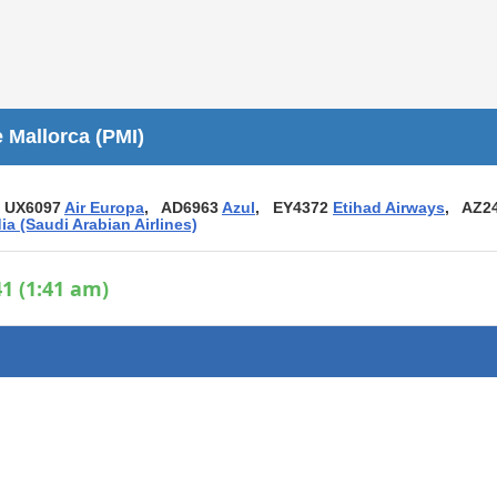
Áreas WiFi / Internet
es
 Mallorca (PMI)
 UX6097
Air Europa
, AD6963
Azul
, EY4372
Etihad Airways
, AZ2
ia (Saudi Arabian Airlines)
1 (1:41 am)