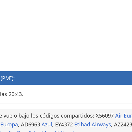
(PMI):
las 20:43.
e vuelo bajo los códigos compartidos: X56097
Air Eu
 Europa
, AD6963
Azul
, EY4372
Etihad Airways
, AZ242