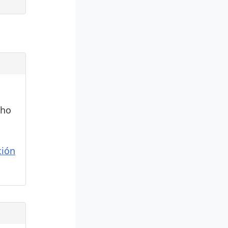
cho
ión