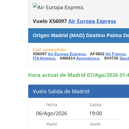
Consignas
Servicios
complementarios
Vuelo X56097
Air Europa Express
Tiendas y Restaurant
Origen Madrid (MAD) Destino Palma De
Cod. compartido:
X56097
Air Europa Express
, AF4802
Air France
,
ITA Airways
, AM6814
Aeroméxico
, SV4730
Saud
Hora actual de Madrid 07/Ago/2026 01:4
Vuelo Salida de Madrid:
Fecha
Salida
06/Ago/2026
19:00
Vuelo
Avión