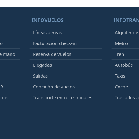
INFOVUELOS
INFOTRA
Líneas aéreas
Alquiler de
to
Facturación check-in
Metro
de mano
Reserva de vuelos
Tren
Llegadas
Autobús
Salidas
Taxis
MR
Conexión de vuelos
Coche
rios
Transporte entre terminales
Traslados 