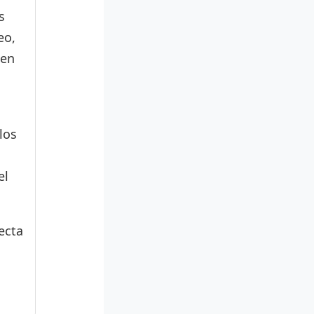
s
eo,
den
los
el
ecta