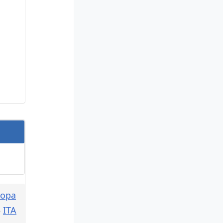
ropa
3
ITA