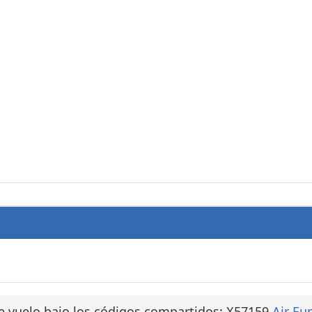
e vuelo bajo los códigos compartidos: X57159
Air Eu