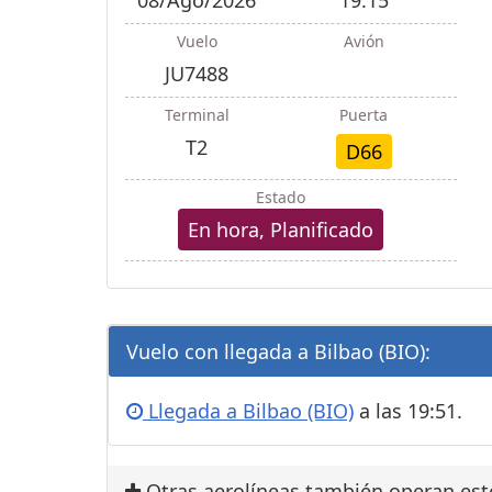
08/Ago/2026
19:15
Vuelo
Avión
JU7488
Terminal
Puerta
T2
D66
Estado
En hora, Planificado
Vuelo con llegada a Bilbao (BIO):
Llegada a Bilbao (BIO)
a las 19:51.
Otras aerolíneas también operan est