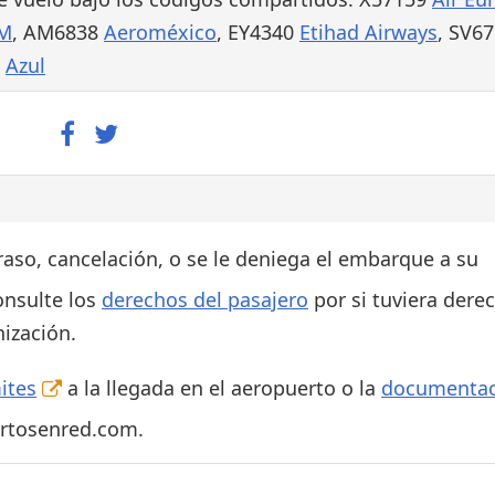
M
, AM6838
Aeroméxico
, EY4340
Etihad Airways
, SV6
5
Azul
traso, cancelación, o se le deniega el embarque a su
onsulte los
derechos del pasajero
por si tuviera dere
ización.
ites
a la llegada en el aeropuerto o la
documentac
ertosenred.com.