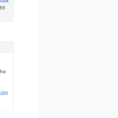
793
cho
ión