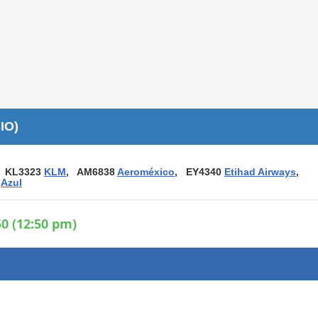
Áreas WiFi / Internet
es
IO)
 KL3323
KLM
, AM6838
Aeroméxico
, EY4340
Etihad Airways
,
5
Azul
0 (12:50 pm)