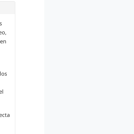
s
eo,
den
los
el
ecta