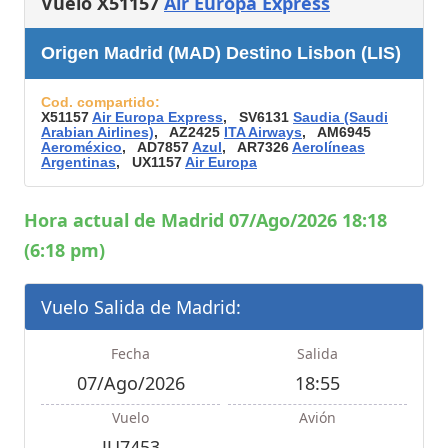
Vuelo X51157
Air Europa Express
Origen Madrid (MAD) Destino Lisbon (LIS)
Cod. compartido:
X51157
Air Europa Express
, SV6131
Saudia (Saudi
Arabian Airlines)
, AZ2425
ITA Airways
, AM6945
Aeroméxico
, AD7857
Azul
, AR7326
Aerolíneas
Argentinas
, UX1157
Air Europa
Hora actual de Madrid 07/Ago/2026 18:18
(6:18 pm)
Vuelo Salida de Madrid:
Fecha
Salida
07/Ago/2026
18:55
Vuelo
Avión
JU7453