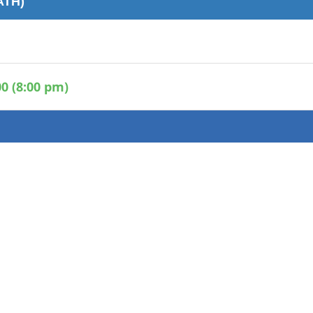
ATH)
Áreas WiFi / Internet
es
0 (8:00 pm)