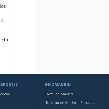
los
el
ecta
NSPORTES
INFOMADRID
 coche
Hotel en Madrid
Turismo en Madrid - Entradas