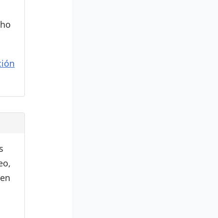
cho
ión
s
eo,
den