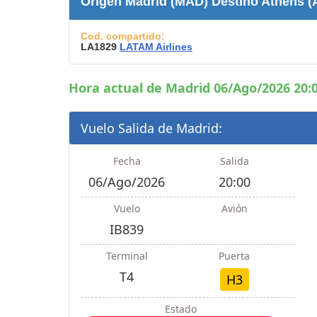
Origen Madrid (MAD) Destino Athens (
Consignas
Servicios
Cod. compartido:
complementarios
LA1829
LATAM Airlines
Tiendas y Restaurant
Hora actual de Madrid 06/Ago/2026 20:0
Vuelo Salida de Madrid:
Fecha
Salida
06/Ago/2026
20:00
Vuelo
Avión
IB839
Terminal
Puerta
T4
H3
Estado