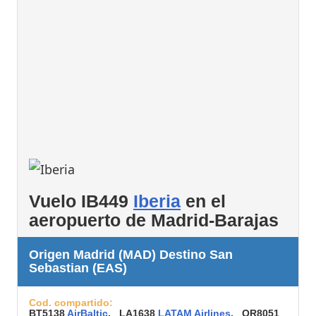
Vuelo IB449
Iberia
en el
aeropuerto de Madrid-Barajas
Origen Madrid (MAD) Destino San
Sebastian (EAS)
Cod. compartido:
BT5138
AirBaltic
, LA1638
LATAM Airlines
, QR8051