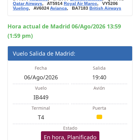
Qatar Airways
, AT5914
Royal Air Maroc
, VY5206
Vueling
, AV6024
Avianca
, BA7183
British Airways
Hora actual de Madrid 06/Ago/2026 13:59
(1:59 pm)
Vuelo Salida de Madrid:
Fecha
Salida
06/Ago/2026
19:40
Vuelo
Avión
IB449
Terminal
Puerta
T4
Estado
En hora, Planificado