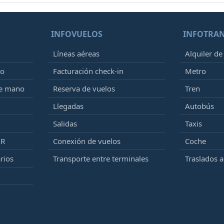
INFOVUELOS
INFOTRA
Líneas aéreas
Alquiler de
to
Facturación check-in
Metro
de mano
Reserva de vuelos
Tren
Llegadas
Autobús
Salidas
Taxis
MR
Conexión de vuelos
Coche
rios
Transporte entre terminales
Traslados 