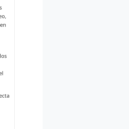
s
eo,
den
los
el
ecta