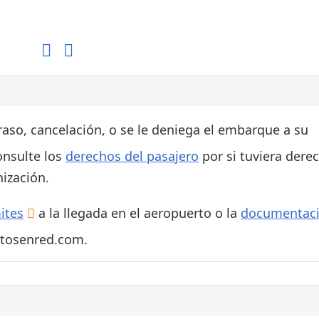
Áreas WiFi / Internet
es
traso, cancelación, o se le deniega el embarque a su
onsulte los
derechos del pasajero
por si tuviera dere
ización.
ites
a la llegada en el aeropuerto o la
documentac
rtosenred.com.