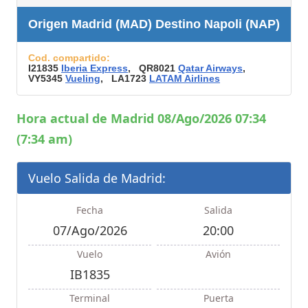
Origen Madrid (MAD) Destino Napoli (NAP)
Cod. compartido:
I21835
Iberia Express
, QR8021
Qatar Airways
,
VY5345
Vueling
, LA1723
LATAM Airlines
Hora actual de Madrid 08/Ago/2026 07:34
(7:34 am)
Vuelo Salida de Madrid:
Fecha
Salida
07/Ago/2026
20:00
Vuelo
Avión
IB1835
Terminal
Puerta