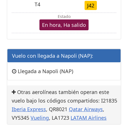
T4
J42
Estado
En hora, Ha salido
Vuelo con llegada a Napoli (NAP):
Llegada a Napoli (NAP)
Otras aerolíneas también operan este
vuelo bajo los códigos compartidos: I21835
Iberia Express
, QR8021
Qatar Airways
,
VY5345
Vueling
, LA1723
LATAM Airlines