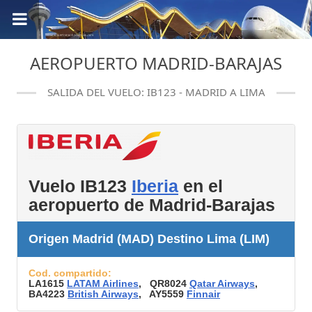
AEROPUERTO MADRID-BARAJAS
SALIDA DEL VUELO: IB123 - MADRID A LIMA
Vuelo IB123
Iberia
en el
aeropuerto de Madrid-Barajas
Origen Madrid (MAD) Destino Lima (LIM)
Cod. compartido:
LA1615
LATAM Airlines
, QR8024
Qatar Airways
,
BA4223
British Airways
, AY5559
Finnair