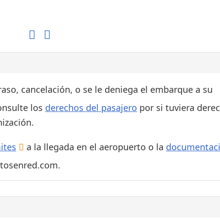
Áreas WiFi / Internet
es
traso, cancelación, o se le deniega el embarque a su
onsulte los
derechos del pasajero
por si tuviera dere
ización.
ites
a la llegada en el aeropuerto o la
documentac
rtosenred.com.