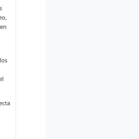
s
eo,
den
los
el
ecta