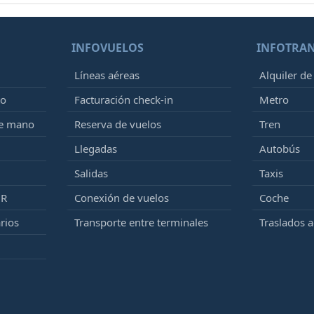
INFOVUELOS
INFOTRA
Líneas aéreas
Alquiler de
to
Facturación check-in
Metro
de mano
Reserva de vuelos
Tren
Llegadas
Autobús
Salidas
Taxis
MR
Conexión de vuelos
Coche
rios
Transporte entre terminales
Traslados 