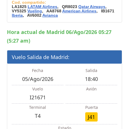
Cod. compartido:
LA1825
LATAM Airlines
, QR8023
Qatar Airways
,
VY5325
Vueling
, AA8768
American Airlines
, IB1671
Iberia
, AV6002
Avianca
Hora actual de Madrid 06/Ago/2026 05:27
(5:27 am)
Vuelo Salida de Madrid:
Fecha
Salida
05/Ago/2026
18:40
Vuelo
Avión
I21671
Terminal
Puerta
T4
J41
Estado