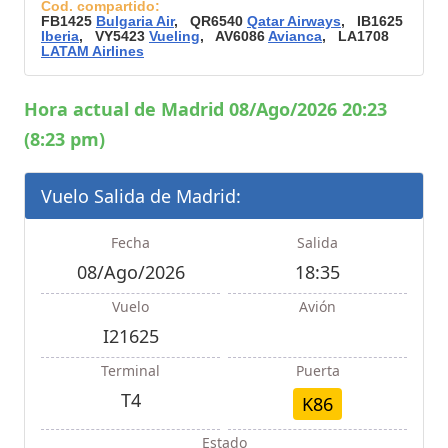
Cod. compartido:
FB1425
Bulgaria Air
, QR6540
Qatar Airways
, IB1625
Iberia
, VY5423
Vueling
, AV6086
Avianca
, LA1708
LATAM Airlines
Hora actual de Madrid 08/Ago/2026 20:23
(8:23 pm)
Vuelo Salida de Madrid:
Fecha
Salida
08/Ago/2026
18:35
Vuelo
Avión
I21625
Terminal
Puerta
T4
K86
Estado