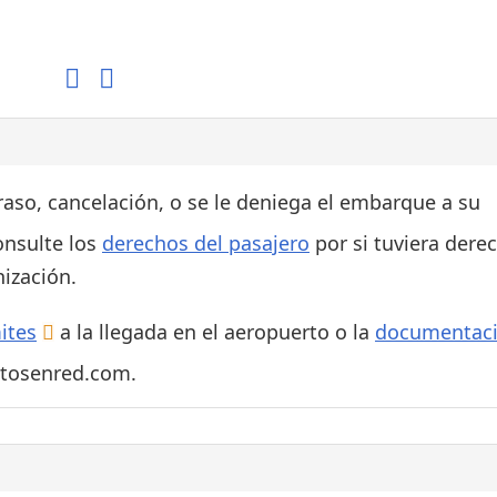
Áreas WiFi / Internet
es
traso, cancelación, o se le deniega el embarque a su
onsulte los
derechos del pasajero
por si tuviera dere
ización.
ites
a la llegada en el aeropuerto o la
documentac
rtosenred.com.