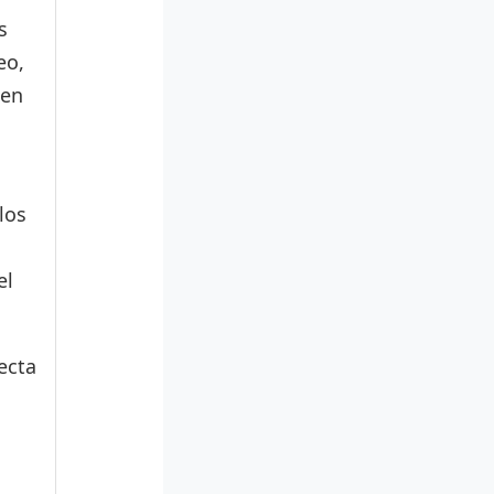
s
eo,
den
los
el
ecta