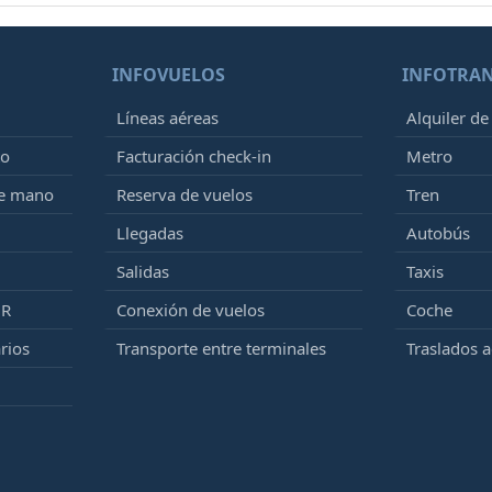
INFOVUELOS
INFOTRA
Líneas aéreas
Alquiler de
to
Facturación check-in
Metro
de mano
Reserva de vuelos
Tren
Llegadas
Autobús
Salidas
Taxis
MR
Conexión de vuelos
Coche
rios
Transporte entre terminales
Traslados 