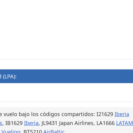
 (LPA):
e vuelo bajo los códigos compartidos: I21629
Iberia
s
, IB1629
Iberia
, JL9431 Japan Airlines, LA1666
LATAM
5
Vueling
, BT5210
AirBaltic