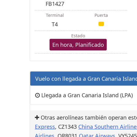
FB1427
Terminal
Puerta
T4
Estado
En hora, Planificado
Vuelo con llegada a Gran Canaria Island
Llegada a Gran Canaria Island (LPA)
Otras aerolíneas también operan est
Express
, CZ1343
China Southern Airline
Airlines
, QR8031
Qatar Airways
, VY524