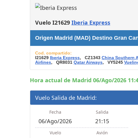
Consignas
Servicios
complementarios
Vuelo I21629
Iberia Express
Tiendas y Restaurant
Origen Madrid (MAD) Destino Gran Cana
Cod. compartido:
I21629
Iberia Express
, CZ1343
China Southern A
Airlines
, QR8031
Qatar Airways
, VY5245
Vuelin
Hora actual de Madrid 06/Ago/2026 11:4
Vuelo Salida de Madrid:
Fecha
Salida
06/Ago/2026
21:15
Vuelo
Avión