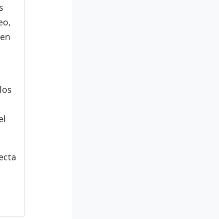
s
eo,
den
los
el
ecta