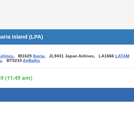
Áreas WiFi / Internet
es
ria Island (LPA)
irlines
, IB1629
Iberia
, JL9431 Japan Airlines, LA1666
LATAM
g
, BT5210
AirBaltic
9 (11:49 am)