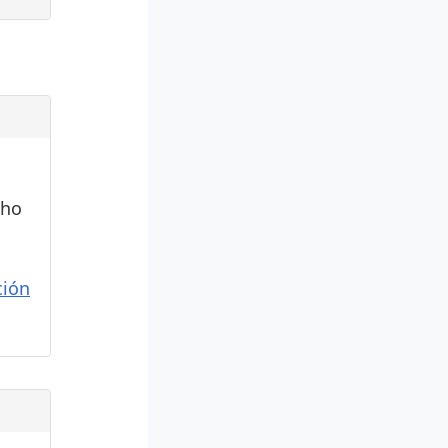
cho
ión