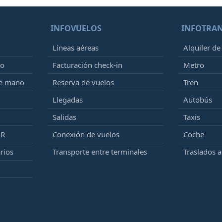
INFOVUELOS
INFOTRA
Líneas aéreas
Alquiler de
to
Facturación check-in
Metro
de mano
Reserva de vuelos
Tren
Llegadas
Autobús
Salidas
Taxis
MR
Conexión de vuelos
Coche
rios
Transporte entre terminales
Traslados 