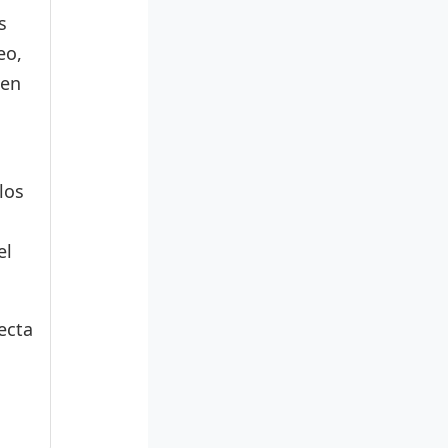
s
eo,
den
los
el
ecta