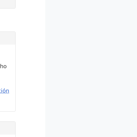
cho
ión