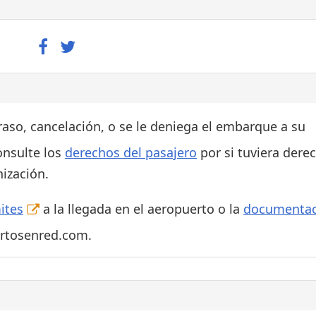
traso, cancelación, o se le deniega el embarque a su
onsulte los
derechos del pasajero
por si tuviera dere
ización.
ites
a la llegada en el aeropuerto o la
documentac
ertosenred.com.