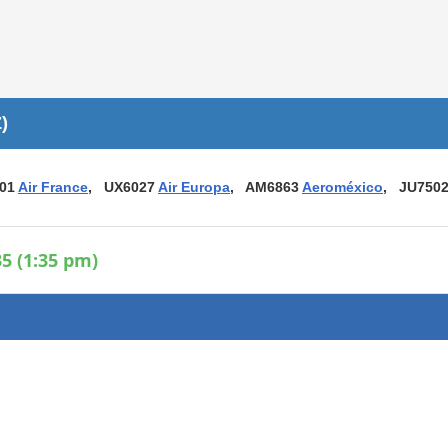
Áreas WiFi / Internet
es
)
801
Air France
, UX6027
Air Europa
, AM6863
Aeroméxico
, JU750
5 (1:35 pm)