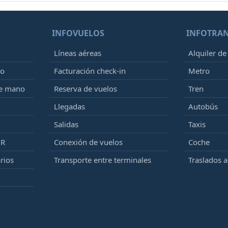
INFOVUELOS
INFOTRA
Líneas aéreas
Alquiler de
to
Facturación check-in
Metro
de mano
Reserva de vuelos
Tren
Llegadas
Autobús
Salidas
Taxis
MR
Conexión de vuelos
Coche
rios
Transporte entre terminales
Traslados 