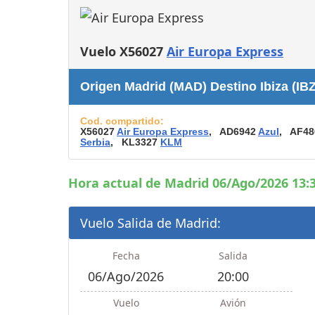
Consignas
Servicios
complementarios
Vuelo X56027
Air Europa Express
Tiendas y Restaurant
Origen Madrid (MAD) Destino Ibiza (IBZ
Cod. compartido:
X56027
Air Europa Express
, AD6942
Azul
, AF4
Serbia
, KL3327
KLM
Hora actual de Madrid 06/Ago/2026 13:3
Vuelo Salida de Madrid:
Fecha
Salida
06/Ago/2026
20:00
Vuelo
Avión