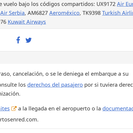
e vuelo bajo los códigos compartidos: UX9172
Air Eu
3
Air Serbia
, AM6827
Aeroméxico
, TK9398
Turkish Airl
076
Kuwait Airways
traso, cancelación, o se le deniega el embarque a su
onsulte los
derechos del pasajero
por si tuviera dere
ización.
ites
a la llegada en el aeropuerto o la
documentac
ertosenred.com.