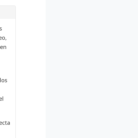
s
eo,
den
los
el
ecta