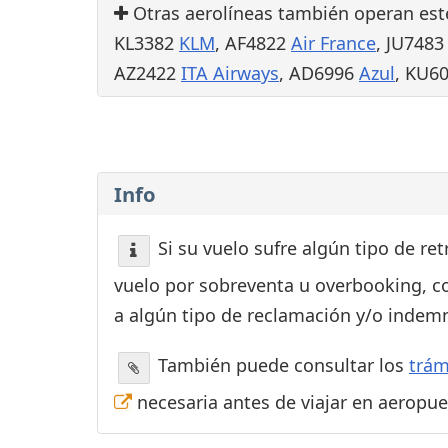
Otras aerolíneas también operan est
KL3382
KLM
, AF4822
Air France
, JU748
AZ2422
ITA Airways
, AD6996
Azul
, KU6
Info
Si su vuelo sufre algún tipo de re
vuelo por sobreventa u overbooking, c
a algún tipo de reclamación y/o indemn
También puede consultar los
trám
necesaria antes de viajar en aeropu