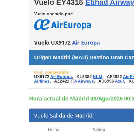
Vuelo EY4315
Etihad Airwa
Consignas
Servicios
Vuelo operado por:
complementarios
Tiendas y Restaurant
Vuelo UX9172
Air Europa
Origen Madrid (MAD) Destino Gran Cana
Cod. compartido:
UX9172
Air Europa
, KL3382
KLM
, AF4822
Air F
Airlines
, AZ2422
ITA Airways
, AD6996
Azul
, K
Hora actual de Madrid 08/Ago/2026 00:3
Vuelo Salida de Madrid:
Fecha
Salida