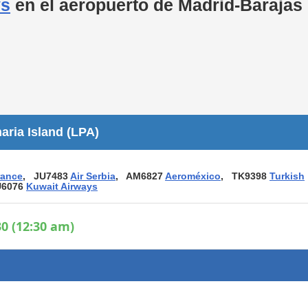
ys
en el aeropuerto de Madrid-Barajas
Áreas WiFi / Internet
es
ria Island (LPA)
rance
, JU7483
Air Serbia
, AM6827
Aeroméxico
, TK9398
Turkish
U6076
Kuwait Airways
0 (12:30 am)