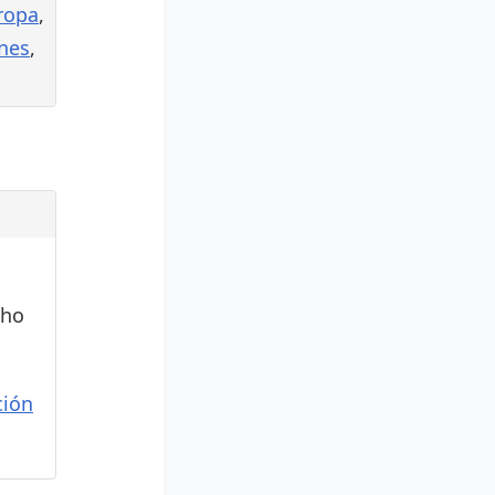
ropa
,
ines
,
cho
ión