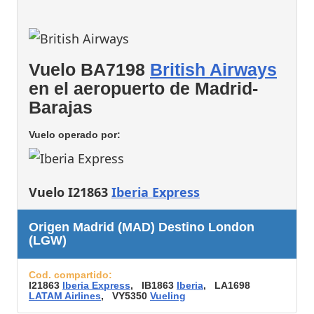
Vuelo BA7198
British Airways
en el aeropuerto de Madrid-
Barajas
Vuelo operado por:
Vuelo I21863
Iberia Express
Origen Madrid (MAD) Destino London
(LGW)
Cod. compartido:
I21863
Iberia Express
, IB1863
Iberia
, LA1698
LATAM Airlines
, VY5350
Vueling