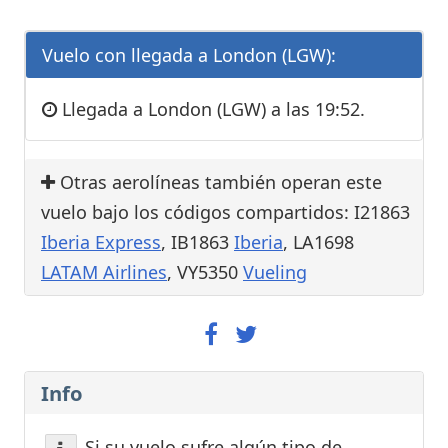
Vuelo con llegada a London (LGW):
Llegada a London (LGW) a las 19:52.
Otras aerolíneas también operan este
vuelo bajo los códigos compartidos: I21863
Iberia Express
, IB1863
Iberia
, LA1698
LATAM Airlines
, VY5350
Vueling
Info
Si su vuelo sufre algún tipo de