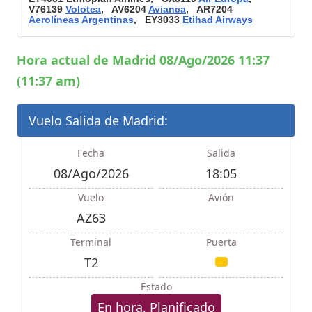
V76139
Volotea
, AV6204
Avianca
, AR7204
Aerolíneas Argentinas
, EY3033
Etihad Airways
Hora actual de Madrid 08/Ago/2026 11:37
(11:37 am)
Vuelo Salida de Madrid:
Fecha
Salida
08/Ago/2026
18:05
Vuelo
Avión
AZ63
Terminal
Puerta
T2
Estado
En hora, Planificado