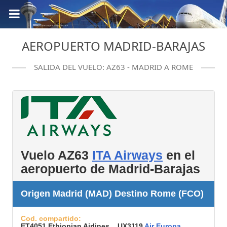
AEROPUERTO MADRID-BARAJAS
SALIDA DEL VUELO: AZ63 - MADRID A ROME
Vuelo AZ63
ITA Airways
en el
aeropuerto de Madrid-Barajas
Origen Madrid (MAD) Destino Rome (FCO)
Cod. compartido:
ET4051 Ethiopian Airlines, UX3119
Air Europa
,