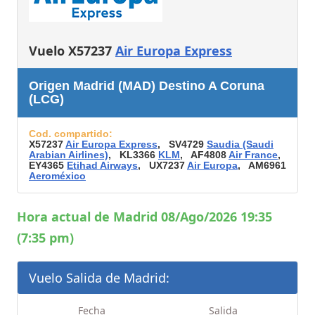
Vuelo X57237
Air Europa Express
Origen Madrid (MAD) Destino A Coruna
(LCG)
Cod. compartido:
X57237
Air Europa Express
, SV4729
Saudia (Saudi
Arabian Airlines)
, KL3366
KLM
, AF4808
Air France
,
EY4365
Etihad Airways
, UX7237
Air Europa
, AM6961
Aeroméxico
Hora actual de Madrid 08/Ago/2026 19:35
(7:35 pm)
Vuelo Salida de Madrid:
Fecha
Salida