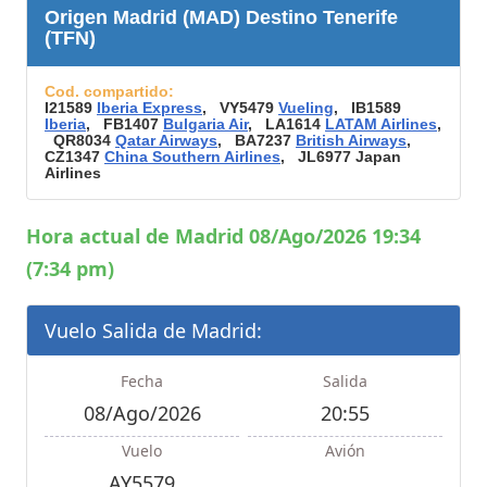
Origen Madrid (MAD) Destino Tenerife
(TFN)
Cod. compartido:
I21589
Iberia Express
, VY5479
Vueling
, IB1589
Iberia
, FB1407
Bulgaria Air
, LA1614
LATAM Airlines
,
QR8034
Qatar Airways
, BA7237
British Airways
,
CZ1347
China Southern Airlines
, JL6977 Japan
Airlines
Hora actual de Madrid 08/Ago/2026 19:34
(7:34 pm)
Vuelo Salida de Madrid:
Fecha
Salida
08/Ago/2026
20:55
Vuelo
Avión
AY5579