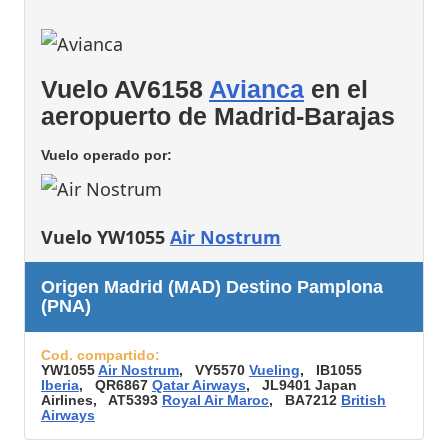
Vuelo AV6158
Avianca
en el
aeropuerto de Madrid-Barajas
Vuelo operado por:
Vuelo YW1055
Air Nostrum
Origen Madrid (MAD) Destino Pamplona
(PNA)
Cod. compartido:
YW1055
Air Nostrum
, VY5570
Vueling
, IB1055
Iberia
, QR6867
Qatar Airways
, JL9401 Japan
Airlines, AT5393
Royal Air Maroc
, BA7212
British
Airways