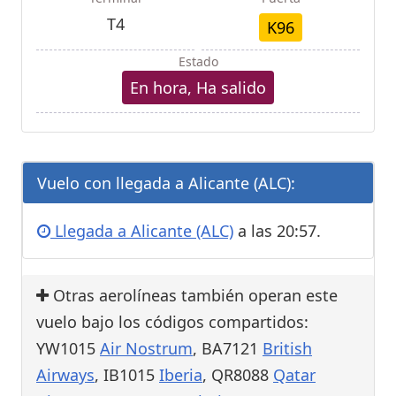
T4
K96
Estado
En hora, Ha salido
Vuelo con llegada a Alicante (ALC):
Llegada a Alicante (ALC)
a las 20:57.
Otras aerolíneas también operan este
vuelo bajo los códigos compartidos:
YW1015
Air Nostrum
, BA7121
British
Airways
, IB1015
Iberia
, QR8088
Qatar