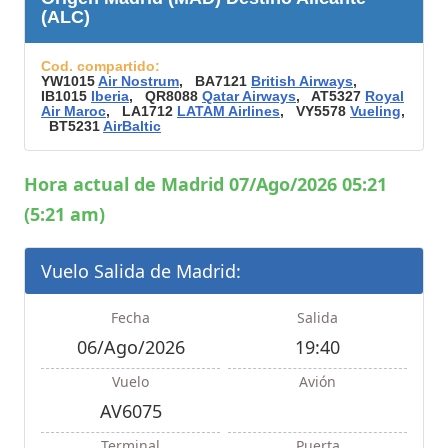
(ALC)
Cod. compartido:
YW1015
Air Nostrum
, BA7121
British Airways
,
IB1015
Iberia
, QR8088
Qatar Airways
, AT5327
Royal
Air Maroc
, LA1712
LATAM Airlines
, VY5578
Vueling
,
BT5231
AirBaltic
Hora actual de Madrid 07/Ago/2026 05:21
(5:21 am)
Vuelo Salida de Madrid:
Fecha
Salida
06/Ago/2026
19:40
Vuelo
Avión
AV6075
Terminal
Puerta