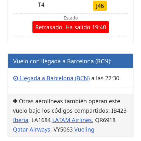
T4
J46
Estado
Retrasado, Ha salido 19:40
Vuelo con llegada a Barcelona (BCN):
Llegada a Barcelona (BCN)
a las 22:30.
Otras aerolíneas también operan este
vuelo bajo los códigos compartidos: IB423
Iberia
, LA1684
LATAM Airlines
, QR6918
Qatar Airways
, VY5063
Vueling