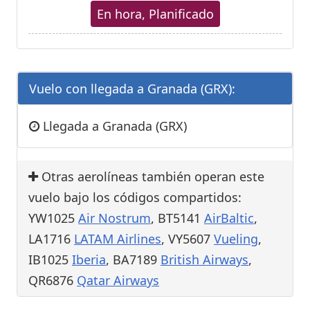
En hora, Planificado
Vuelo con llegada a Granada (GRX):
Llegada a Granada (GRX)
Otras aerolíneas también operan este
vuelo bajo los códigos compartidos:
YW1025
Air Nostrum
, BT5141
AirBaltic
,
LA1716
LATAM Airlines
, VY5607
Vueling
,
IB1025
Iberia
, BA7189
British Airways
,
QR6876
Qatar Airways