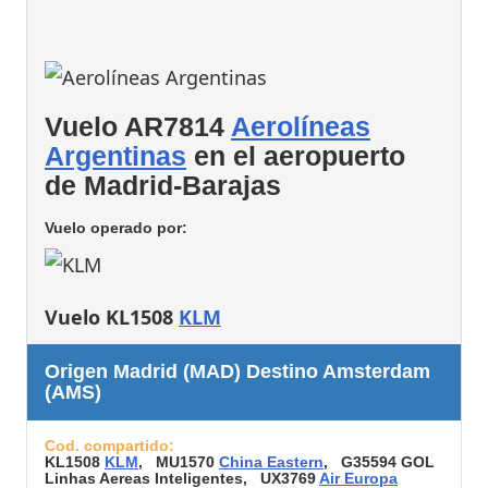
Vuelo AR7814
Aerolíneas
Argentinas
en el aeropuerto
de Madrid-Barajas
Vuelo operado por:
Vuelo KL1508
KLM
Origen Madrid (MAD) Destino Amsterdam
(AMS)
Cod. compartido:
KL1508
KLM
, MU1570
China Eastern
, G35594 GOL
Linhas Aereas Inteligentes, UX3769
Air Europa