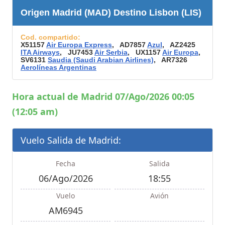
Origen Madrid (MAD) Destino Lisbon (LIS)
Cod. compartido:
X51157
Air Europa Express
, AD7857
Azul
, AZ2425
ITA Airways
, JU7453
Air Serbia
, UX1157
Air Europa
,
SV6131
Saudia (Saudi Arabian Airlines)
, AR7326
Aerolíneas Argentinas
Hora actual de Madrid 07/Ago/2026 00:05
(12:05 am)
Vuelo Salida de Madrid:
Fecha
Salida
06/Ago/2026
18:55
Vuelo
Avión
AM6945