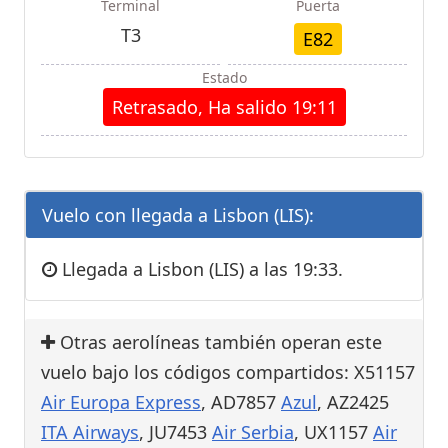
Terminal
Puerta
T3
E82
Estado
Retrasado, Ha salido 19:11
Vuelo con llegada a Lisbon (LIS):
Llegada a Lisbon (LIS) a las 19:33.
Otras aerolíneas también operan este
vuelo bajo los códigos compartidos: X51157
Air Europa Express
, AD7857
Azul
, AZ2425
ITA Airways
, JU7453
Air Serbia
, UX1157
Air