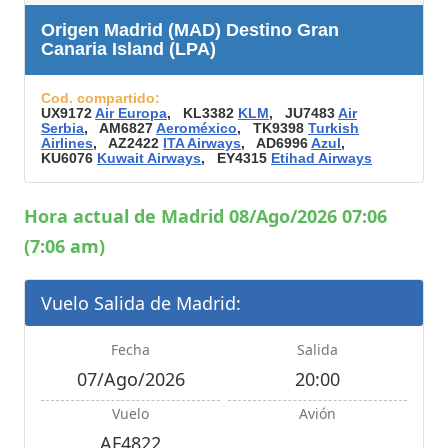
Origen Madrid (MAD) Destino Gran
Canaria Island (LPA)
Cod. compartido:
UX9172
Air Europa
, KL3382
KLM
, JU7483
Air
Serbia
, AM6827
Aeroméxico
, TK9398
Turkish
Airlines
, AZ2422
ITA Airways
, AD6996
Azul
,
KU6076
Kuwait Airways
, EY4315
Etihad Airways
Hora actual de Madrid 08/Ago/2026 07:06
(7:06 am)
Vuelo Salida de Madrid:
Fecha
Salida
07/Ago/2026
20:00
Vuelo
Avión
AF4822