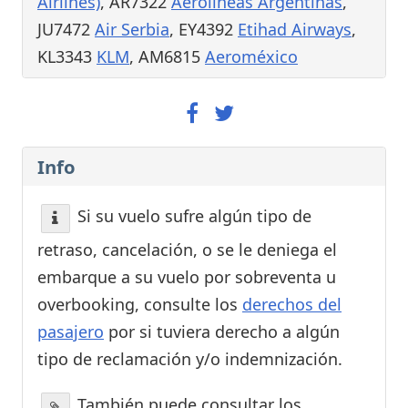
Airlines)
, AR7322
Aerolíneas Argentinas
,
JU7472
Air Serbia
, EY4392
Etihad Airways
,
KL3343
KLM
, AM6815
Aeroméxico
Info
Si su vuelo sufre algún tipo de
retraso, cancelación, o se le deniega el
embarque a su vuelo por sobreventa u
overbooking, consulte los
derechos del
pasajero
por si tuviera derecho a algún
tipo de reclamación y/o indemnización.
También puede consultar los