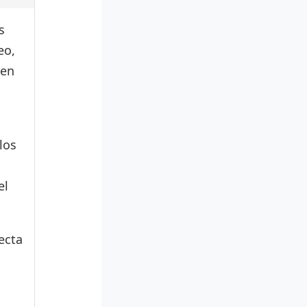
s
eo,
den
los
el
ecta