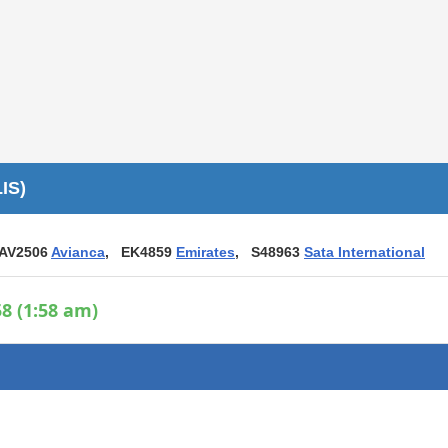
Áreas WiFi / Internet
es
IS)
AV2506
Avianca
, EK4859
Emirates
, S48963
Sata International
8 (1:58 am)