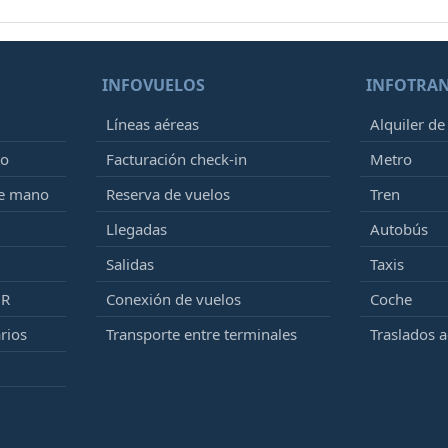
INFOVUELOS
INFOTRA
Líneas aéreas
Alquiler de
to
Facturación check-in
Metro
de mano
Reserva de vuelos
Tren
Llegadas
Autobús
Salidas
Taxis
MR
Conexión de vuelos
Coche
rios
Transporte entre terminales
Traslados 