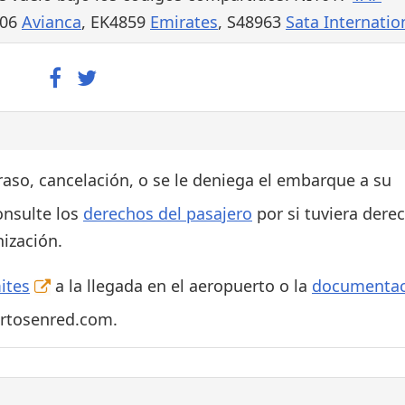
506
Avianca
, EK4859
Emirates
, S48963
Sata Internatio
traso, cancelación, o se le deniega el embarque a su
onsulte los
derechos del pasajero
por si tuviera dere
ización.
ites
a la llegada en el aeropuerto o la
documentac
ertosenred.com.