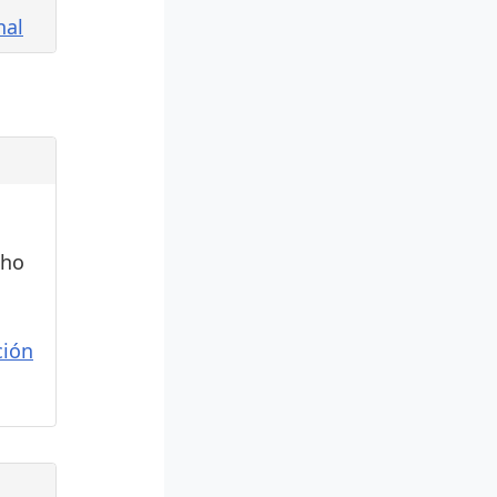
nal
cho
ión