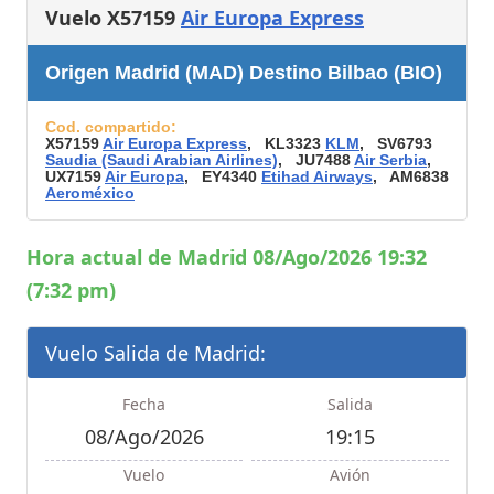
Vuelo X57159
Air Europa Express
Origen Madrid (MAD) Destino Bilbao (BIO)
Cod. compartido:
X57159
Air Europa Express
, KL3323
KLM
, SV6793
Saudia (Saudi Arabian Airlines)
, JU7488
Air Serbia
,
UX7159
Air Europa
, EY4340
Etihad Airways
, AM6838
Aeroméxico
Hora actual de Madrid 08/Ago/2026 19:32
(7:32 pm)
Vuelo Salida de Madrid:
Fecha
Salida
08/Ago/2026
19:15
Vuelo
Avión