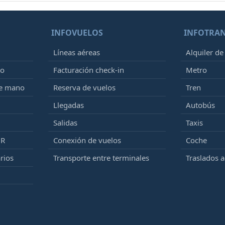
INFOVUELOS
INFOTRA
Líneas aéreas
Alquiler de
to
Facturación check-in
Metro
de mano
Reserva de vuelos
Tren
Llegadas
Autobús
Salidas
Taxis
MR
Conexión de vuelos
Coche
rios
Transporte entre terminales
Traslados 