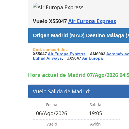
Consignas
Servicios
complementarios
Vuelo X55047
Air Europa Express
Tiendas y Restaurant
Origen Madrid (MAD) Destino Málaga 
Cod. compartido:
X55047
Air Europa Express
, AM6903
Aeroméxic
Etihad Airways
, UX5047
Air Europa
Hora actual de Madrid 07/Ago/2026 04:5
Vuelo Salida de Madrid:
Fecha
Salida
06/Ago/2026
19:05
Vuelo
Avión