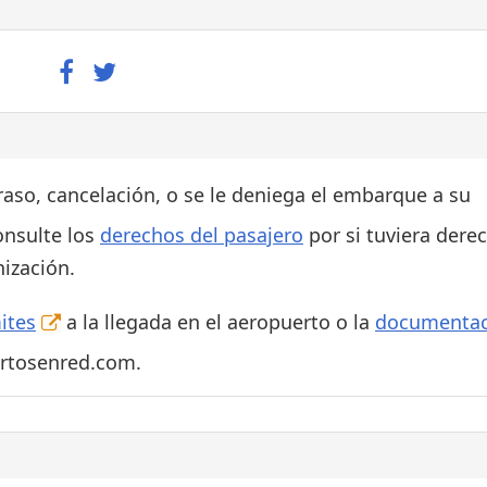
traso, cancelación, o se le deniega el embarque a su
onsulte los
derechos del pasajero
por si tuviera dere
ización.
ites
a la llegada en el aeropuerto o la
documentac
ertosenred.com.