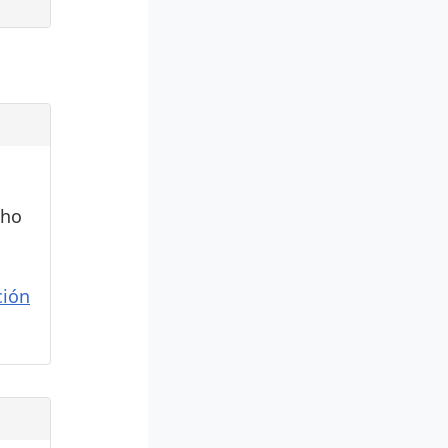
cho
ión