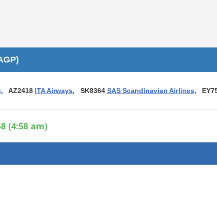
Áreas WiFi / Internet
es
(AGP)
o
, AZ2418
ITA Airways
, SK8364
SAS Scandinavian Airlines
, EY7
8 (4:58 am)