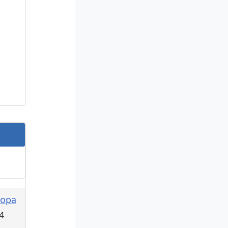
ropa
4