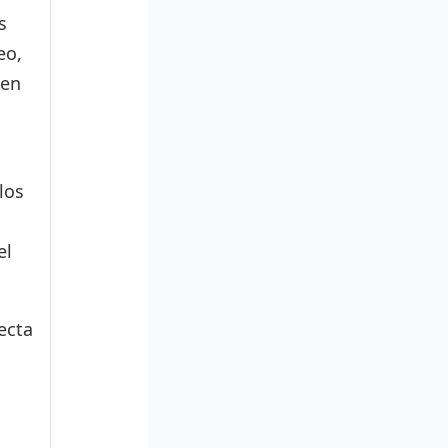
s
eo,
den
los
el
ecta