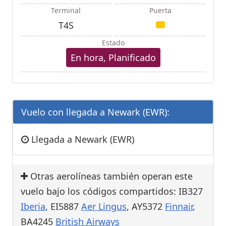
Terminal
Puerta
T4S
Estado
En hora, Planificado
Vuelo con llegada a Newark (EWR):
Llegada a Newark (EWR)
Otras aerolíneas también operan este
vuelo bajo los códigos compartidos: IB327
Iberia
, EI5887
Aer Lingus
, AY5372
Finnair
,
BA4245
British Airways