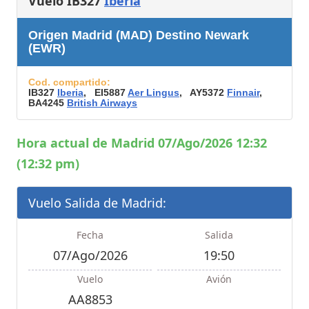
Vuelo IB327
Iberia
Origen Madrid (MAD) Destino Newark
(EWR)
Cod. compartido:
IB327
Iberia
, EI5887
Aer Lingus
, AY5372
Finnair
,
BA4245
British Airways
Hora actual de Madrid 07/Ago/2026 12:32
(12:32 pm)
Vuelo Salida de Madrid:
Fecha
Salida
07/Ago/2026
19:50
Vuelo
Avión
AA8853