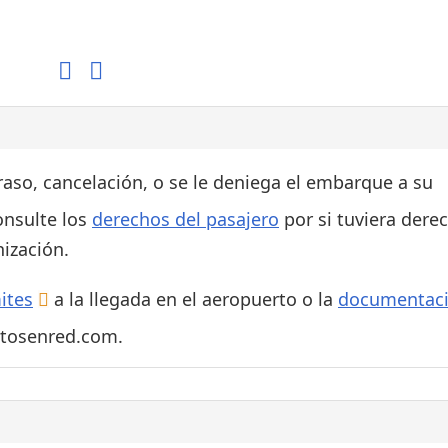
Áreas WiFi / Internet
es
traso, cancelación, o se le deniega el embarque a su
onsulte los
derechos del pasajero
por si tuviera dere
ización.
ites
a la llegada en el aeropuerto o la
documentac
rtosenred.com.