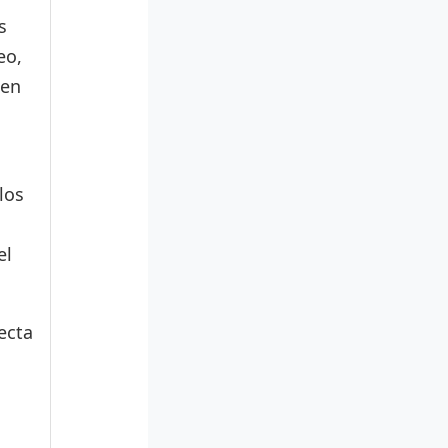
s
eo,
den
los
el
ecta