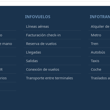
INFOVUELOS
INFOTRA
Líneas aéreas
Alquiler de
to
Facturación check-in
Metro
de mano
Reserva de vuelos
Tren
Llegadas
Autobús
Salidas
Taxis
MR
Conexión de vuelos
Coche
rios
Transporte entre terminales
Traslados 