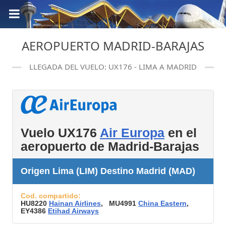
AEROPUERTO MADRID-BARAJAS
LLEGADA DEL VUELO: UX176 - LIMA A MADRID
Vuelo UX176
Air Europa
en el
aeropuerto de Madrid-Barajas
Origen Lima (LIM) Destino Madrid (MAD)
Cod. compartido:
HU8220
Hainan Airlines
, MU4991
China Eastern
,
EY4386
Etihad Airways