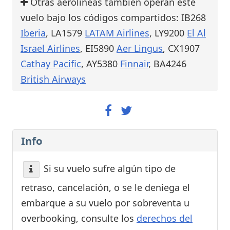
Otras aerolíneas también operan este
vuelo bajo los códigos compartidos: IB268
Iberia
, LA1579
LATAM Airlines
, LY9200
El Al
Israel Airlines
, EI5890
Aer Lingus
, CX1907
Cathay Pacific
, AY5380
Finnair
, BA4246
British Airways
Info
Si su vuelo sufre algún tipo de
retraso, cancelación, o se le deniega el
embarque a su vuelo por sobreventa u
overbooking, consulte los
derechos del