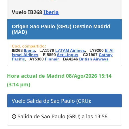
Vuelo IB268
Iberia
Origen Sao Paulo (GRU) Destino Madrid
(MAD)
Cod. compartido:
IB268
Iberia
, LA1579
LATAM Airlines
, LY9200
El Al
Israel Airlines
, EI5890
Aer Lingus
, CX1907
Cathay
Pacific
, AY5380
Finnair
, BA4246
British Airways
Hora actual de Madrid 08/Ago/2026 15:14
(3:14 pm)
Vuelo Salida de Sao Paulo (GRU):
Salida de Sao Paulo (GRU) a las 13:56.