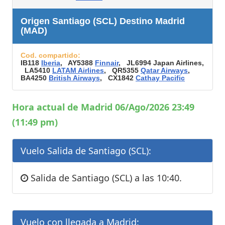
Origen Santiago (SCL) Destino Madrid
(MAD)
Cod. compartido:
IB118
Iberia
, AY5388
Finnair
, JL6994 Japan Airlines,
LA5410
LATAM Airlines
, QR5355
Qatar Airways
,
BA4250
British Airways
, CX1842
Cathay Pacific
Hora actual de Madrid 06/Ago/2026 23:49
(11:49 pm)
Vuelo Salida de Santiago (SCL):
Salida de Santiago (SCL) a las 10:40.
Vuelo con llegada a Madrid: