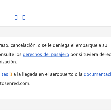
Áreas WiFi / Internet
es
traso, cancelación, o se le deniega el embarque a su
onsulte los
derechos del pasajero
por si tuviera dere
ización.
ites
a la llegada en el aeropuerto o la
documentac
rtosenred.com.