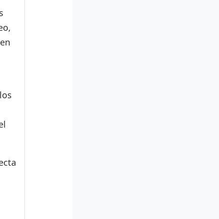
s
eo,
den
los
el
ecta