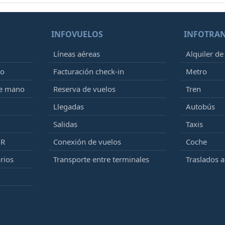
INFOVUELOS
INFOTRA
Líneas aéreas
Alquiler de
to
Facturación check-in
Metro
de mano
Reserva de vuelos
Tren
Llegadas
Autobús
Salidas
Taxis
MR
Conexión de vuelos
Coche
rios
Transporte entre terminales
Traslados 