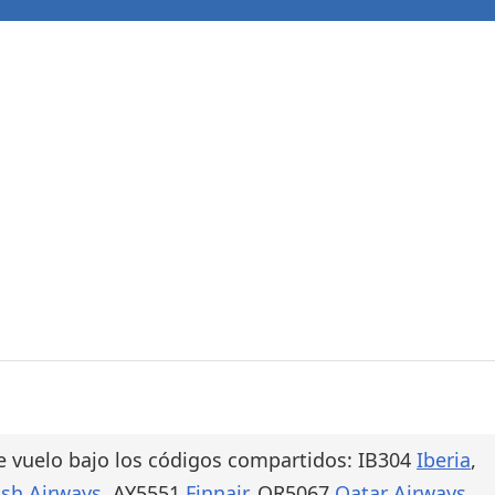
e vuelo bajo los códigos compartidos: IB304
Iberia
,
ish Airways
, AY5551
Finnair
, QR5067
Qatar Airways