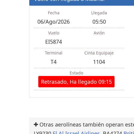
Fecha
Llegada
06/Ago/2026
05:50
Vuelo
Avión
EI5874
Terminal
Cinta Equipaje
T4
1104
Estado
Retrasado, Ha llegado 09:15
Otras aerolíneas también operan est
LY9230
El Al Israel Airlines
, BA4274
Brit