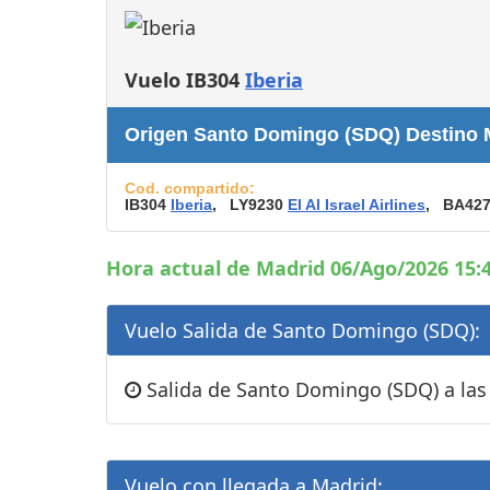
Consignas
Servicios
complementarios
Vuelo IB304
Iberia
Tiendas y Restaurant
Origen Santo Domingo (SDQ) Destino 
Cod. compartido:
IB304
Iberia
, LY9230
El Al Israel Airlines
, BA42
Hora actual de Madrid 06/Ago/2026 15:4
Vuelo Salida de Santo Domingo (SDQ):
Salida de Santo Domingo (SDQ) a las 
Vuelo con llegada a Madrid: