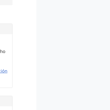
cho
ión