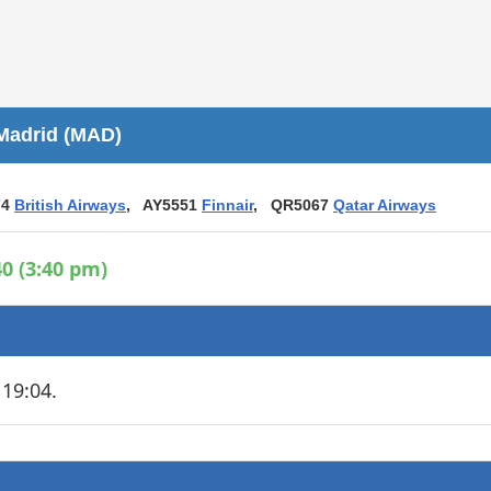
Áreas WiFi / Internet
es
Madrid (MAD)
74
British Airways
, AY5551
Finnair
, QR5067
Qatar Airways
0 (3:40 pm)
19:04.