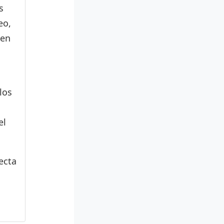
s
eo,
den
los
el
ecta