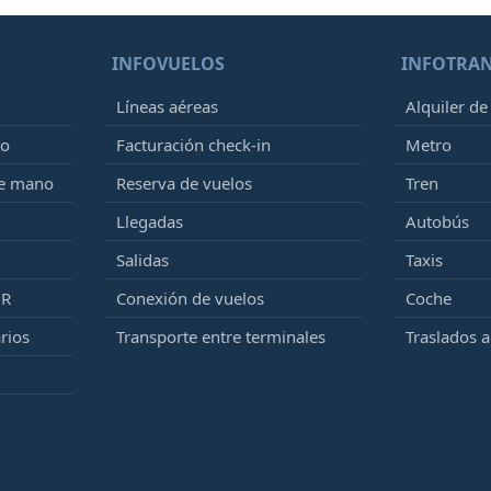
INFOVUELOS
INFOTRA
Líneas aéreas
Alquiler de
to
Facturación check-in
Metro
de mano
Reserva de vuelos
Tren
Llegadas
Autobús
Salidas
Taxis
MR
Conexión de vuelos
Coche
rios
Transporte entre terminales
Traslados 