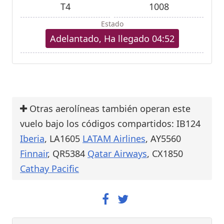
T4
1008
Estado
Adelantado, Ha llegado 04:52
Otras aerolíneas también operan este
vuelo bajo los códigos compartidos: IB124
Iberia
, LA1605
LATAM Airlines
, AY5560
Finnair
, QR5384
Qatar Airways
, CX1850
Cathay Pacific