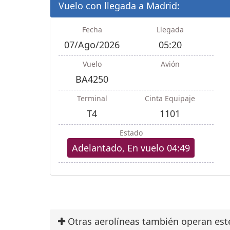
Vuelo con llegada a Madrid:
Fecha
Llegada
07/Ago/2026
05:20
Vuelo
Avión
BA4250
Terminal
Cinta Equipaje
T4
1101
Estado
Adelantado, En vuelo 04:49
Otras aerolíneas también operan est