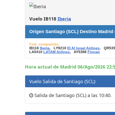
Consignas
Servicios
complementarios
Vuelo IB118
Iberia
Tiendas y Restaurant
Origen Santiago (SCL) Destino Madrid
Cod. compartido:
IB118
Iberia
, LY9210
El Al Israel Airlines
, QR53
LA5410
LATAM Airlines
, AY5388
Finnair
Hora actual de Madrid 06/Ago/2026 22:5
Vuelo Salida de Santiago (SCL):
Salida de Santiago (SCL) a las 10:40.