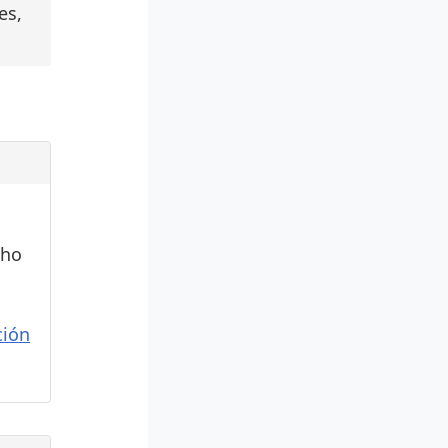
es,
cho
ión