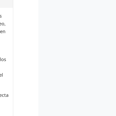
s
eo,
den
los
el
ecta