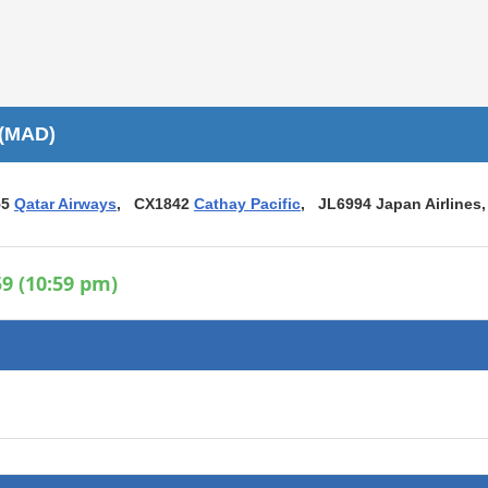
Áreas WiFi / Internet
es
 (MAD)
55
Qatar Airways
, CX1842
Cathay Pacific
, JL6994 Japan Airlines
9 (10:59 pm)