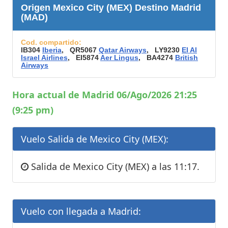
Origen Mexico City (MEX) Destino Madrid
(MAD)
Cod. compartido:
IB304
Iberia
, QR5067
Qatar Airways
, LY9230
El Al
Israel Airlines
, EI5874
Aer Lingus
, BA4274
British
Airways
Hora actual de Madrid 06/Ago/2026 21:25
(9:25 pm)
Vuelo Salida de Mexico City (MEX):
Salida de Mexico City (MEX) a las 11:17.
Vuelo con llegada a Madrid: