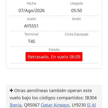
Fecha
Llegada
07/Ago/2026
05:50
Vuelo
Avión
AY5551
Terminal
Cinta Equipaje
T4S
Estado
Retrasado, En vuelo 06:09
Otras aerolíneas también operan este
vuelo bajo los códigos compartidos: IB304
Iberia
, QR5067
Qatar Airways
, LY9230
El Al