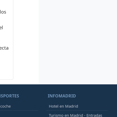
los
el
ecta
NSPORTES
INFOMADRID
 coche
Hotel en Madrid
Turismo en Madrid - Entradas