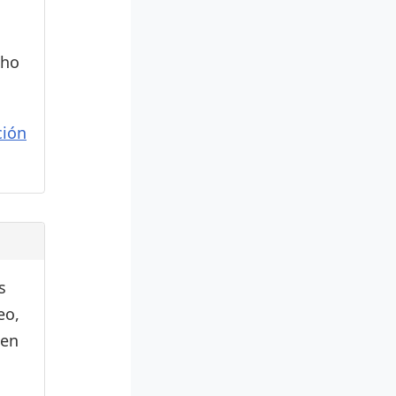
cho
ión
s
eo,
den