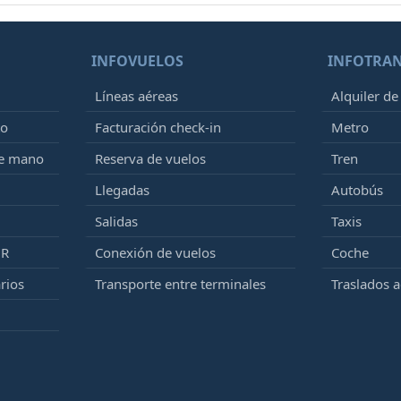
INFOVUELOS
INFOTRA
Líneas aéreas
Alquiler de
to
Facturación check-in
Metro
de mano
Reserva de vuelos
Tren
Llegadas
Autobús
Salidas
Taxis
MR
Conexión de vuelos
Coche
rios
Transporte entre terminales
Traslados 