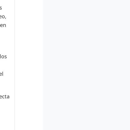
s
eo,
den
los
el
ecta