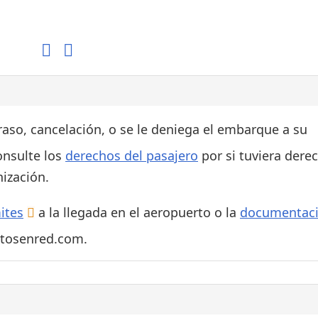
Áreas WiFi / Internet
es
traso, cancelación, o se le deniega el embarque a su
onsulte los
derechos del pasajero
por si tuviera dere
ización.
ites
a la llegada en el aeropuerto o la
documentac
rtosenred.com.