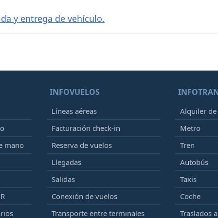
ida y entrega de vehículo.
INFOVUELOS
INFOTRA
Líneas aéreas
Alquiler de
to
Facturación check-in
Metro
de mano
Reserva de vuelos
Tren
Llegadas
Autobús
Salidas
Taxis
MR
Conexión de vuelos
Coche
rios
Transporte entre terminales
Traslados 