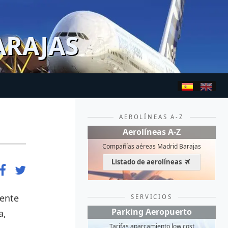
ARAJAS
AEROLÍNEAS A-Z
Aerolíneas A-Z
Compañías aéreas Madrid Barajas
Listado de aerolíneas
rente
SERVICIOS
Parking Aeropuerto
a,
Tarifas aparcamiento low cost