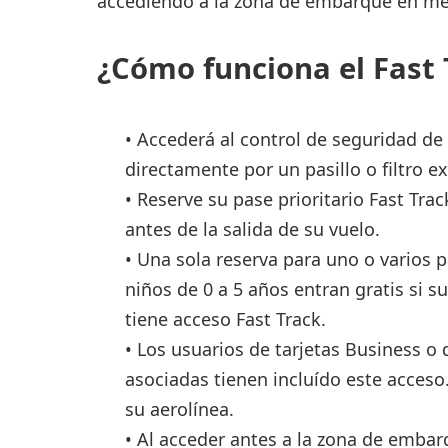
accediendo a la zona de embarque en men
Consignas
Servicios
¿Cómo funciona el Fast 
complementarios
Tiendas y Restaurant
• Accederá al control de seguridad de
directamente por un pasillo o filtro ex
• Reserve su pase prioritario Fast Tra
antes de la salida de su vuelo.
• Una sola reserva para uno o varios p
niños de 0 a 5 años entran gratis si 
tiene acceso Fast Track.
• Los usuarios de tarjetas Business o 
asociadas tienen incluído este acceso
su aerolínea.
• Al acceder antes a la zona de emba