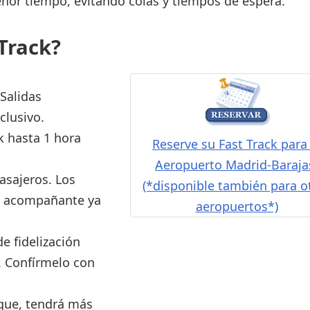
or tiempo, evitando colas y tiempos de espera.
Áreas WiFi / Internet
Track?
es
 Salidas
clusivo.
ck hasta 1 hora
Reserve su Fast Track para 
Aeropuerto Madrid-Baraja
asajeros. Los
(*disponible también para o
su acompañante ya
aeropuertos*)
de fidelización
. Confírmelo con
rque, tendrá más