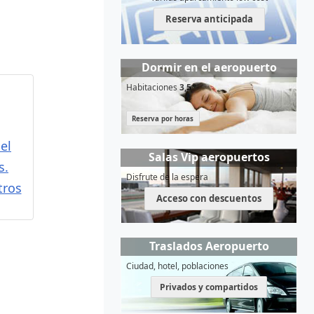
Reserva anticipada
Dormir en el aeropuerto
Habitaciones
3,5*
Reserva por horas
el
Salas Vip aeropuertos
s.
Disfrute de la espera
tros
Acceso con descuentos
Traslados Aeropuerto
Ciudad, hotel, poblaciones
Privados y compartidos