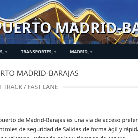
UERTO MADRID-B
S
TRANSPORTES
MADRID
O
MADRID Y ALREDEDORES
TRASLADOS DE/AL
EN TRÁNSITO
PASAJEROS
ENTRE TERMINALES
NOTICIAS
RTO MADRID-BARAJAS
AEROPUERTO
n
Derechos del pasajero
Conexión de vuelos
Turismo en Madrid -
Noticias
Transporte entre
T TRACK / FAST LANE
Traslados privados o
Entradas
terminales
Normativas equipaje
Transporte entre
compartidos (shuttle)
de mano
terminales
Fast Track / Fast Lane
Facturación / Check in
ropuerto de Madrid-Barajas es una vía de acceso prefe
ntroles de seguridad de Salidas de forma ágil y rápid
Movilidad reducida
PMR