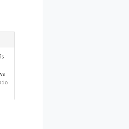
ás
iva
cado